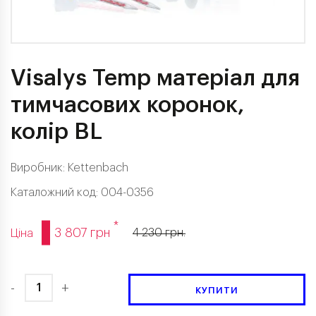
Visalys Temp матеріал для
тимчасових коронок,
колір BL
Виробник:
Kettenbach
Каталожний код: 004-0356
*
3 807 грн
4 230 грн.
Ціна
-
+
КУПИТИ