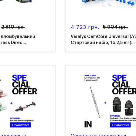
2 810 грн.
4 723 грн.
5 904 грн.
 пломбувальний
Visalys CemCore Universal (A2
ess Direc...
Стартовий набір, 1 х 2,5 ml (...
Kettenbach
clar Vivadent
пропозиція
Спеціальна пропозиція