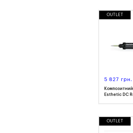
OUTLET
Ker
5 827 грн.
Композитний 
Esthetic DC Ref
OUTLET
Ivo