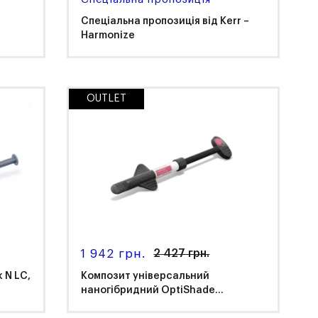
Спеціальна пропозиція від Kerr –
Harmonize
OUTLET
Kerr
1 942 грн.
2 427 грн.
 N LC,
Композит універсальний
наногібридний OptiShade...