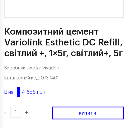
Композитний цемент
Variolink Esthetic DC Refill,
світлий +, 1×5г, світлий+, 5г
Виробник:
Ivoclar Vivadent
Каталожний код: 073-1401
4 856 грн
Ціна
-
+
КУПИТИ