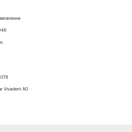
замовлення
046
ц
1078
ar Vivadent AG