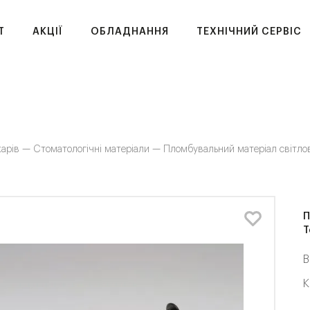
T
АКЦІЇ
ОБЛАДНАННЯ
ТЕХНІЧНИЙ СЕРВІС
карів —
Стоматологічні матеріали —
Пломбувальний матеріал світловог
П
T
В
К