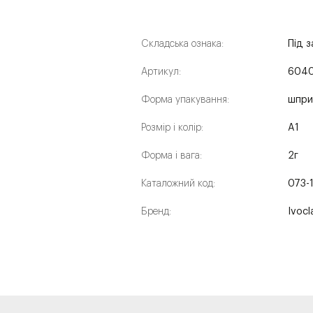
Складська ознака:
Під 
Артикул:
604
Форма упакування:
шпри
Розмір і колір:
A1
Форма і вага:
2г
Каталожний код:
073-
Бренд:
Ivocl