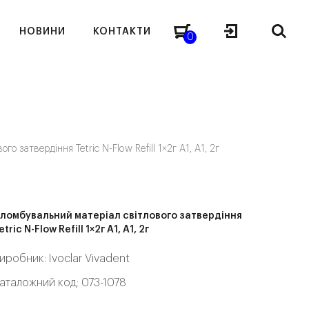
НОВИНИ
КОНТАКТИ
0
о затвердіння Tetric N-Flow Refill 1×2г A1, A1, 2г
ломбувальний матеріал світлового затвердіння
etric N-Flow Refill 1×2г A1, A1, 2г
иробник:
Ivoclar Vivadent
аталожний код: 073-1078