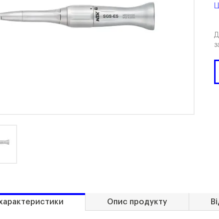
Ц
Д
з
 характеристики
Опис продукту
Ві