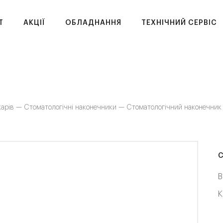
T
АКЦІЇ
ОБЛАДНАННЯ
ТЕХНІЧНИЙ СЕРВІС
карів —
Стоматологічні наконечники —
Стоматологічний наконечни
С
В
К