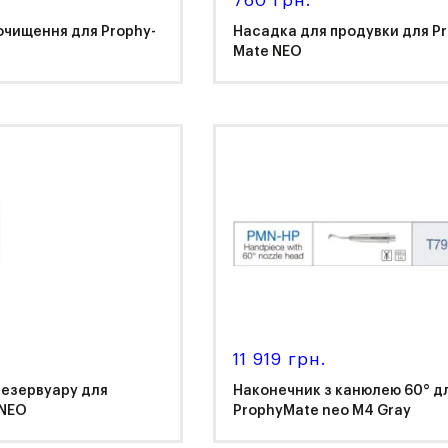
760 грн.
очищення для Prophy-
Насадка для продувки для Pr
Mate NEO
K
NSK
11 919 грн.
резервуару для
Наконечник з канюлею 60° д
 NEO
ProphyMate neo M4 Gray