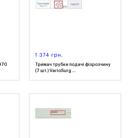
1 374 грн.
970
Тримач трубки подачі фізрозчину
(7 шт.) VarioSurg ...
NSK