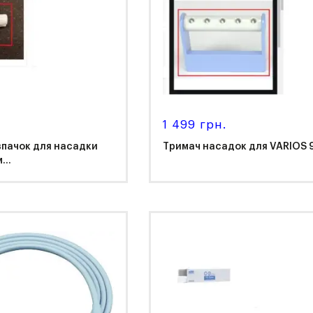
1 499 грн.
впачок для насадки
Тримач насадок для VARIOS 
...
K
NSK