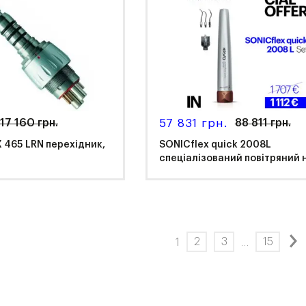
17 160 грн.
57 831 грн.
88 811 грн.
X 465 LRN перехідник,
SONICflex quick 2008L
спеціалізований повітряний н
o Dental
2
3
15
1
…
KaVo Dental