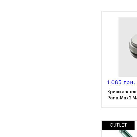
NS
1 085 грн.
Кришка-кноп
Pana-Max2 M
OUTLET
NS