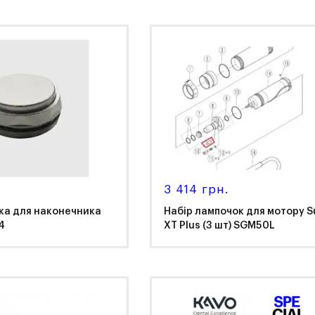
K
NSK
3 414 грн.
ка для наконечника
Набір лампочок для мотору S
4
XT Plus (3 шт) SGM50L
K
NSK