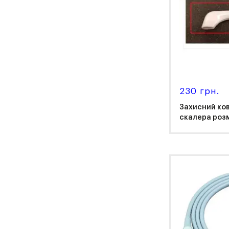
230 грн.
Захисний ко
скалера розм
NS