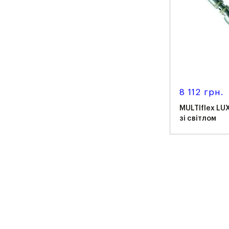
8 112 грн.
MULTIflex LU
зі світлом
KaV