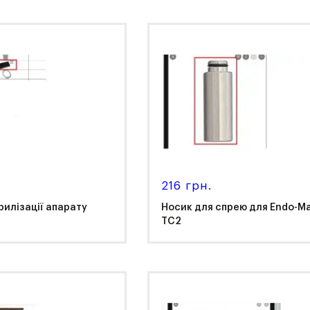
K
NSK
216 грн.
рилізації апарату
Носик для спрею для Endo-M
TC2
K
NSK