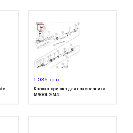
NSK
1 085 грн.
ate
Кнопка-кришка для наконечника
M600LG M4
NSK