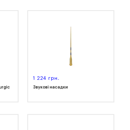
NSK
1 224 грн.
urgic
Звукові насадки
Komet