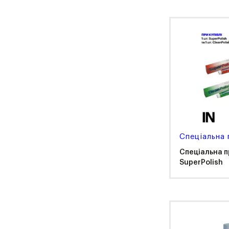
Ket
Спеціальна 
Спеціальна пр
SuperPolish
Ker