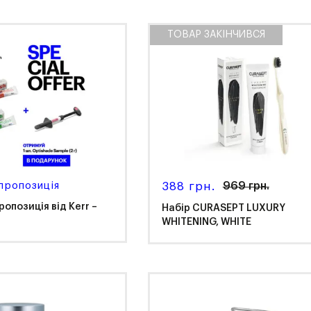
ТОВАР ЗАКІНЧИВСЯ
tenbach
Kettenbach
пропозиція
388 грн.
969 грн.
опозиція від Kerr –
Набір CURASEPT LUXURY
WHITENING, WHITE
r
Curasept