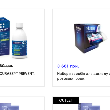
Piksters
asept
89 грн.
3 661 грн.
 CURASEPT PREVENT,
Набори засобів для догляду 
ротовою порож...
OUTLET
asept
Piksters