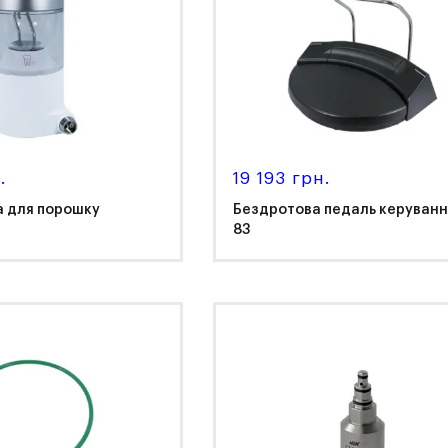
.
19 193 грн.
а для порошку
Бездротова педаль керуванн
83
K
NSK