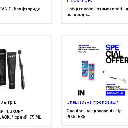
1 708 грн.
EANIC, без фторида
Набір головок стоматологічн
попередн...
r
Kerr
79 грн.
Спеціальна пропозиція
Спеціальна пропозиція від
EPT LUXURY
PIKSTERS
LACK, Чорний, 75 ML