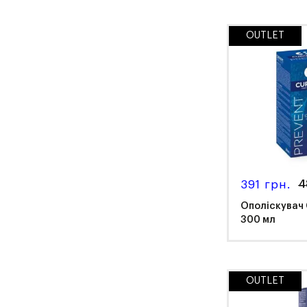
OUTLET
Cur
391 грн.
4
Ополіскувач
300 мл
OUTLET
Cur