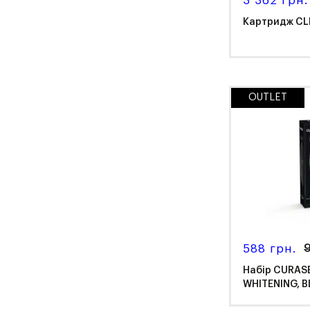
3 362 грн.
Картридж CL
OUTLET
Ker
588 грн.
9
Набір CURAS
WHITENING, B