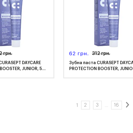
2 грн.
62 грн.
312 грн.
 CURASEPT DAYCARE
Зубна паста CURASEPT DAYC
BOOSTER, JUNIOR, 50
PROTECTION BOOSTER, JUNIO
мл
asept
Curasept
2
3
16
1
…