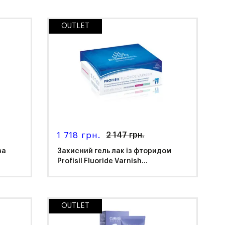
OUTLET
Curasept
1 718 грн.
2 147 грн.
за
Захисний гель лак із фторидом
Profisil Fluoride Varnish...
OUTLET
Kettenbach