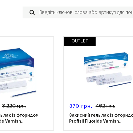
OUTLET
3 220 грн.
370 грн.
462 грн.
ь лак із фторидом
Захисний гель лак із фторид
de Varnish...
Profisil Fluoride Varnish...