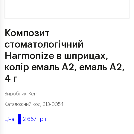
Композит
стоматологічний
Harmonize в шприцах,
колір емаль А2, емаль А2,
4 г
Виробник:
Kerr
Каталожний код: 313-0054
2 687 грн
Ціна