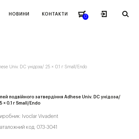
НОВИНИ
КОНТАКТИ
0
ese Univ. DC унідоза/ 25 × 0.1 г Small/Endo
лей подвійного затвердіння Adhese Univ. DC унідоза/
5 × 0.1 г Small/Endo
иробник:
Ivoclar Vivadent
аталожний код: 073-3041