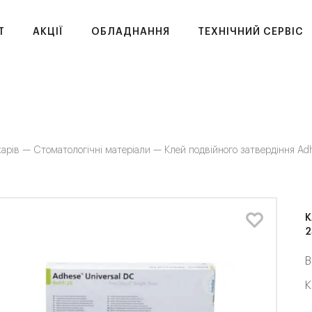
T
АКЦІЇ
ОБЛАДНАННЯ
ТЕХНІЧНИЙ СЕРВІС
карів —
Стоматологічні матеріали —
Клей подвійного затвердіння Adh
К
2
В
К