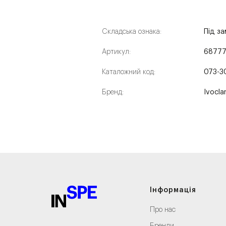
Складська ознака:
Під з
Артикул:
6877
Каталожний код:
073-3
Бренд:
Ivocla
Інформація
Про нас