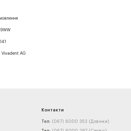
амовлення
79WW
041
r Vivadent AG
Контакти
Тел:
(067) 6000 353 (Дзвінки)