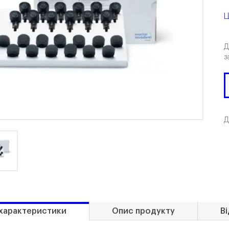
Ц
Д
з
Д
 характеристики
Опис продукту
Ві