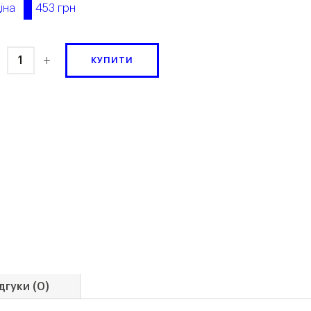
453 грн
іна
+
КУПИТИ
дгуки (0)