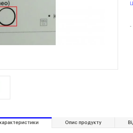
Ц
-
 характеристики
Опис продукту
Ві