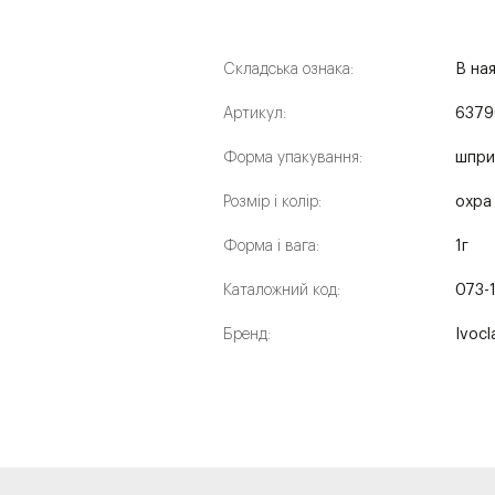
Складська ознака:
В на
Артикул:
6379
Форма упакування:
шпри
Розмір і колір:
охра
Форма і вага:
1г
Каталожний код:
073-
Бренд:
Ivocl