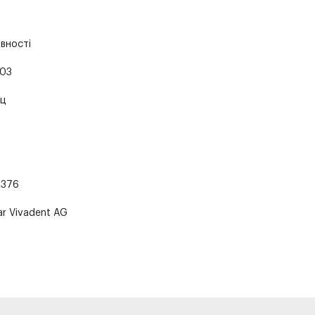
явності
03
ц
1376
ar Vivadent AG