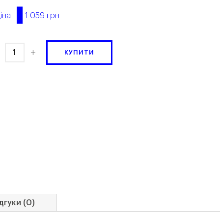
1 059 грн
іна
+
КУПИТИ
дгуки (0)