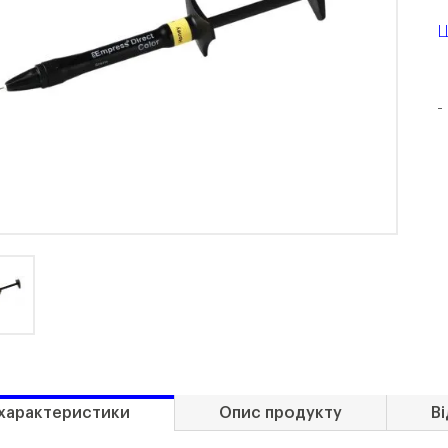
Ц
-
 характеристики
Опис продукту
Ві