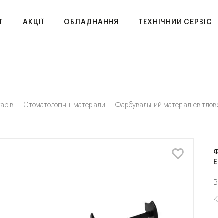
T
АКЦІЇ
ОБЛАДНАННЯ
ТЕХНІЧНИЙ СЕРВІС
карів —
Стоматологічні матеріали —
Фарбувальний матеріал світловог
Ф
E
В
К