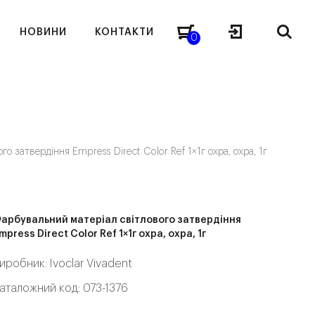
НОВИНИ
КОНТАКТИ
0
о затвердіння Empress Direct Color Ref 1×1г охра, охра, 1г
арбувальний матеріал світлового затвердіння
mpress Direct Color Ref 1×1г охра, охра, 1г
иробник:
Ivoclar Vivadent
аталожний код: 073-1376