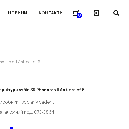
НОВИНИ
КОНТАКТИ
0
onares II Ant. set of 6
арнітури зубів SR Phonares II Ant. set of 6
иробник:
Ivoclar Vivadent
аталожний код: 073-3864