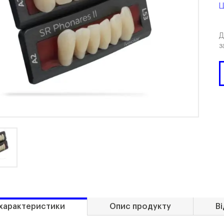
Ц
Д
з
 характеристики
Опис продукту
Ві