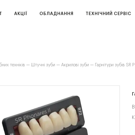
T
АКЦІЇ
ОБЛАДНАННЯ
ТЕХНІЧНИЙ СЕРВІС
бних техніків —
Штучні зуби —
Акрилові зуби —
Гарнітури зубів SR Ph
Г
В
К