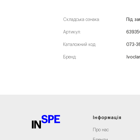
Складська ознака:
Під з
Артикул:
63935
Каталожний код:
073-3
Бренд:
Ivocla
Інформація
Про нас