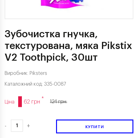
Зубочистка гнучка,
текстурована, мяка Pikstix
V2 Toothpick, 30шт
Виробник:
Piksters
Каталожний код: 335-0087
*
62 грн
124 грн.
Ціна
-
+
КУПИТИ