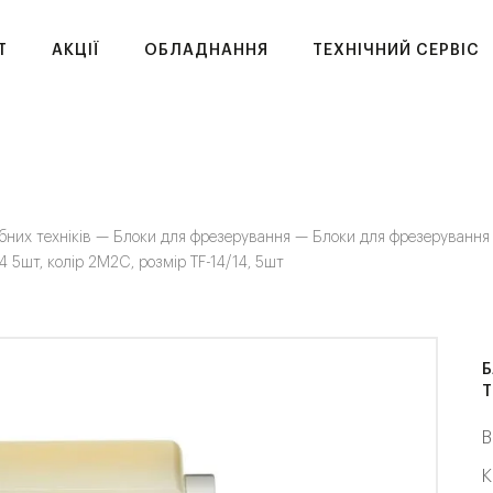
T
АКЦІЇ
ОБЛАДНАННЯ
ТЕХНІЧНИЙ СЕРВІС
бних техніків —
Блоки для фрезерування —
Блоки для фрезеруванн
14 5шт, колір 2M2C, розмір TF-14/14, 5шт
Б
T
В
К