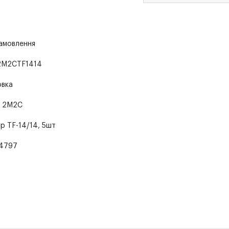
замовлення
2M2CTF1414
овка
р 2M2C
ір TF-14/14, 5шт
4797