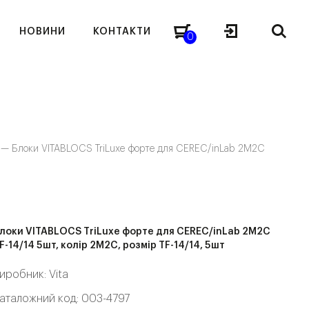
НОВИНИ
КОНТАКТИ
0
я —
Блоки VITABLOCS TriLuxe форте для CEREC/inLab 2M2C
локи VITABLOCS TriLuxe форте для CEREC/inLab 2M2C
F-14/14 5шт, колір 2M2C, розмір TF-14/14, 5шт
иробник:
Vita
аталожний код: 003-4797