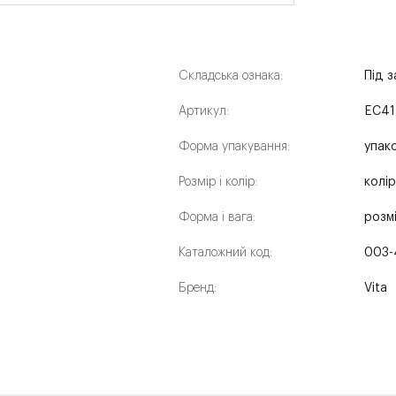
Складська ознака:
Під 
Артикул:
EC41
Форма упакування:
упак
Розмір і колір:
колі
Форма і вага:
розмі
Каталожний код:
003-
Бренд:
Vita