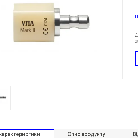
Ц
Д
з
 характеристики
Опис продукту
Ві