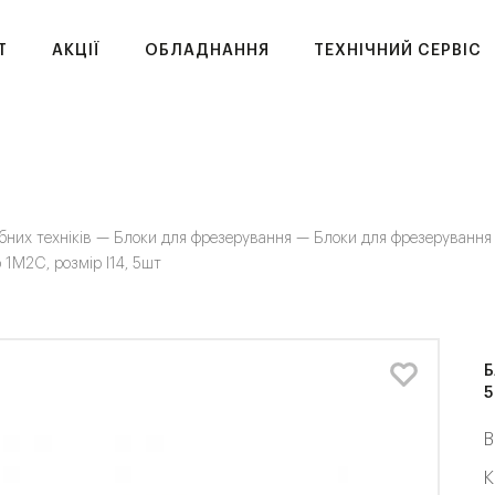
T
АКЦІЇ
ОБЛАДНАННЯ
ТЕХНІЧНИЙ СЕРВІС
бних техніків —
Блоки для фрезерування —
Блоки для фрезеруванн
р 1M2C, розмір I14, 5шт
Б
5
В
К