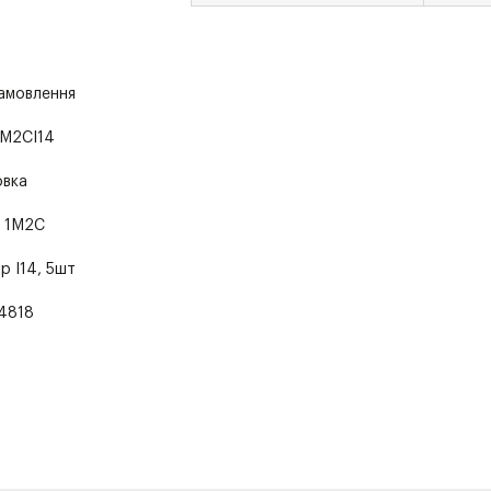
замовлення
M2CI14
овка
р 1M2C
р I14, 5шт
4818