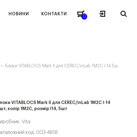
НОВИНИ
КОНТАКТИ
0
я —
Блоки VITABLOCS Mark II для CEREC/inLab 1M2C I-14 5ш
локи VITABLOCS Mark II для CEREC/inLab 1M2C I-14
шт, колір 1M2C, розмір I14, 5шт
иробник:
Vita
аталожний код: 003-4818