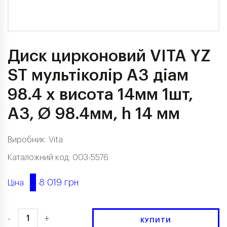
Диск цирконовий VITA YZ
ST мультіколір A3 діам
98.4 х висота 14мм 1шт,
A3, Ø 98.4мм, h 14 мм
Виробник:
Vita
Каталожний код: 003-5576
8 019 грн
Ціна
-
+
КУПИТИ