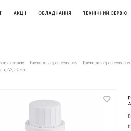
T
АКЦІЇ
ОБЛАДНАННЯ
ТЕХНІЧНИЙ СЕРВІС
бних техніків —
Блоки для фрезерування —
Блоки для фрезеруванн
шт, A2, 50мл
Р
A
В
К