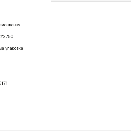
замовлення
CY3750
ма упаковка
5171