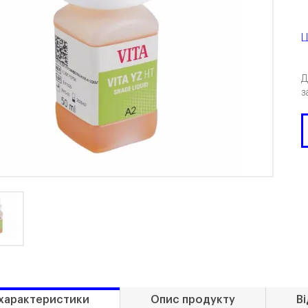
Ц
Д
з
 характеристики
Опис продукту
Ві