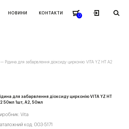
НОВИНИ
КОНТАКТИ
0
я —
Рідина для забарвлення діоксиду цирконію VITA YZ HT A2
ідина для забарвлення діоксиду цирконію VITA YZ HT
2 50мл 1шт, A2, 50мл
иробник:
Vita
аталожний код: 003-5171