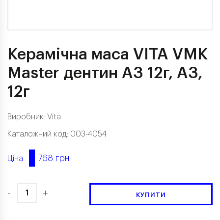
Керамічна маса VITA VMK
Master дентин A3 12г, A3,
12г
Виробник:
Vita
Каталожний код: 003-4054
768 грн
Ціна
-
+
КУПИТИ