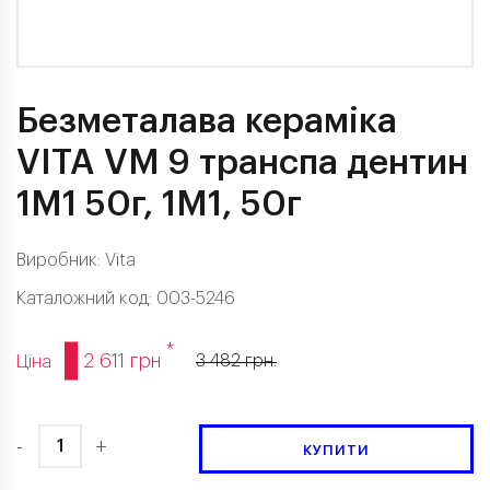
Безметалава кераміка
VITA VM 9 транспа дентин
1M1 50г, 1M1, 50г
Виробник:
Vita
Каталожний код: 003-5246
*
2 611 грн
3 482 грн.
Ціна
-
+
КУПИТИ