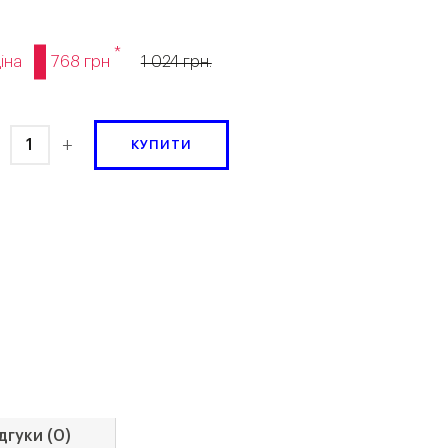
*
768 грн
іна
1 024 грн.
+
КУПИТИ
дгуки (0)