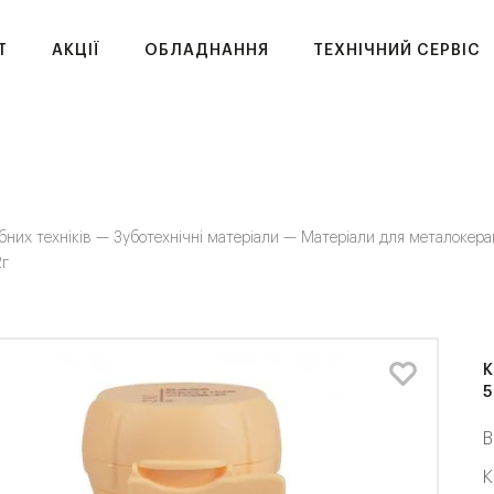
T
АКЦІЇ
ОБЛАДНАННЯ
ТЕХНІЧНИЙ СЕРВІС
бних техніків —
Зуботехнічні матеріали —
Матеріали для металокер
2г
К
5
В
К