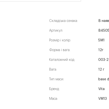
Складська ознака:
В наяв
Артикул:
B4505
Розмір і колір:
5M1
Форма і вага:
12г
Каталожний код:
003-2
Вага:
12 г
Тип маси:
base d
Бренд:
Vita
Маса:
VM13