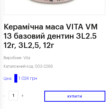
Керамічна маса VITA VM
13 базовий дентин 3L2.5
12г, 3L2,5, 12г
Виробник:
Vita
Каталожний код: 003-2266
1 024 грн
Ціна
-
+
КУПИТИ