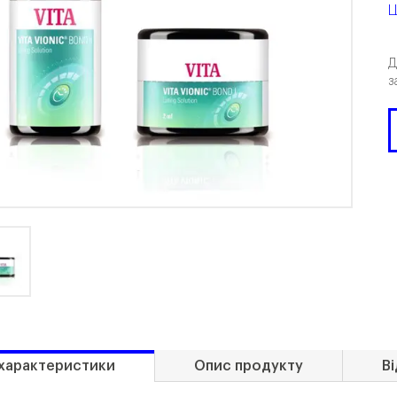
Ц
Д
з
 характеристики
Опис продукту
Ві