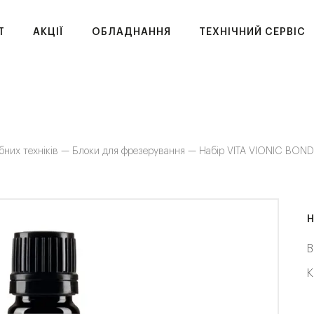
T
АКЦІЇ
ОБЛАДНАННЯ
ТЕХНІЧНИЙ СЕРВІС
бних техніків —
Блоки для фрезерування —
Набір VITA VIONIC BON
Н
В
К