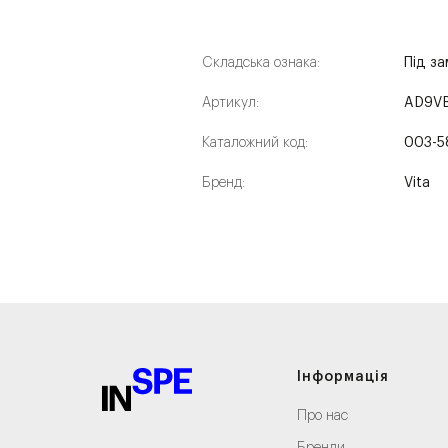
Складська ознака:
Під з
Артикул:
AD9V
Каталожний код:
003-5
Бренд:
Vita
Інформація
Про нас