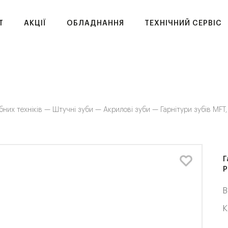
T
АКЦІЇ
ОБЛАДНАННЯ
ТЕХНІЧНИЙ СЕРВІС
бних техніків —
Штучні зуби —
Акрилові зуби —
Гарнітури зубів MFT,
Г
P
В
К