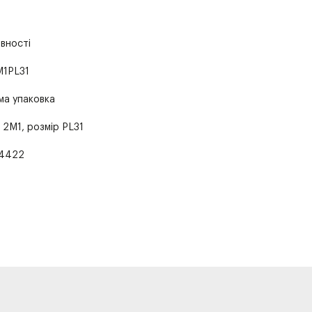
явності
1PL31
ма упаковка
 2M1, розмір PL31
4422