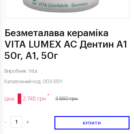
Безметалава кераміка
VITA LUMEX AC Дентин A1
50г, A1, 50г
Виробник:
Vita
Каталожний код: 003-5511
*
2 745 грн
3 660 грн.
Ціна
-
+
КУПИТИ