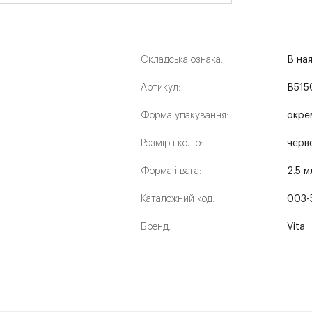
Складська ознака:
В на
Артикул:
B515
Форма упакування:
окре
Розмір і колір:
черв
Форма і вага:
2.5 м
Каталожний код:
003-
Бренд:
Vita