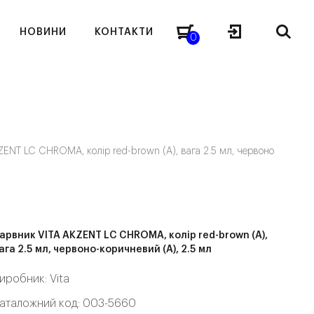
НОВИНИ
КОНТАКТИ
0
ZENT LC CHROMA, колір red-brown (A), вага 2.5 мл, червоно
арвник VITA AKZENT LC CHROMA, колір red-brown (A),
ага 2.5 мл, червоно-коричневий (A), 2.5 мл
иробник:
Vita
аталожний код: 003-5660