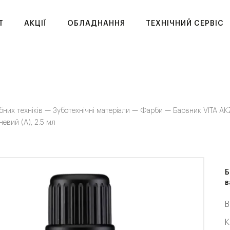
T
АКЦІЇ
ОБЛАДНАННЯ
ТЕХНІЧНИЙ СЕРВІС
бних техніків —
Зуботехнічні матеріали —
Фарби —
Барвник VITA AK
невий (A), 2.5 мл
Б
в
В
К