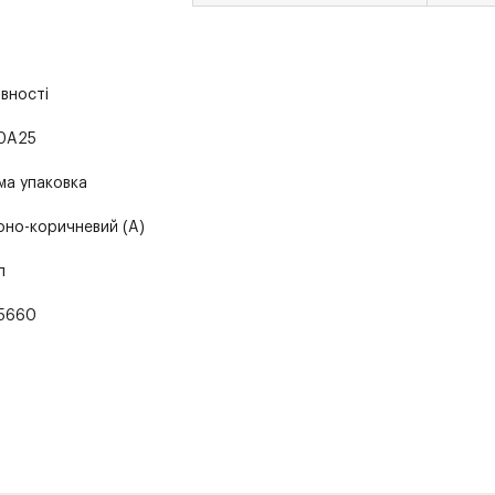
явності
0A25
ма упаковка
оно-коричневий (A)
л
5660