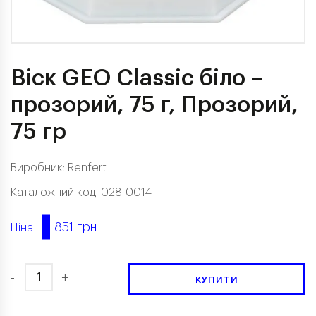
Віск GEO Classic біло –
прозорий, 75 г, Прозорий,
75 гр
Виробник:
Renfert
Каталожний код: 028-0014
851 грн
Ціна
-
+
КУПИТИ