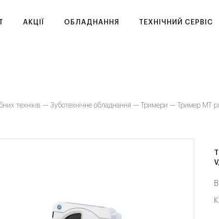
T
АКЦІЇ
ОБЛАДНАННЯ
ТЕХНІЧНИЙ СЕРВІС
бних техніків —
Зуботехнічне обладнання —
Тримери —
Тример MT p
Т
V
В
К