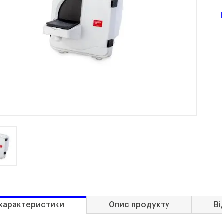
Ц
-
 характеристики
Опис продукту
Ві