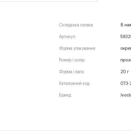
Складська ознака:
В на
Артикул:
5932
Форма упакування:
окре
Розмір і колір:
проз
Форма і вага:
20 г
Каталожний код:
073-
Бренд:
Ivocl