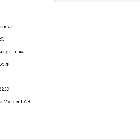
явності
83
ма упаковка
орий
2239
ar Vivadent AG