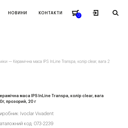
НОВИНИ
КОНТАКТИ
0
аміки —
Керамічна маса IPS InLine Transpa, колір clear, вага 2
ерамічна маса IPS InLine Transpa, колір clear, вага
0г, прозорий, 20 г
иробник:
Ivoclar Vivadent
аталожний код: 073-2239