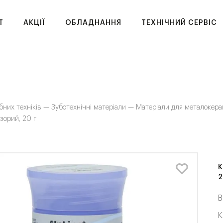
T
АКЦІЇ
ОБЛАДНАННЯ
ТЕХНІЧНИЙ СЕРВІС
бних техніків —
Зуботехнічні матеріали —
Матеріали для металокер
озорий, 20 г
К
2
В
К