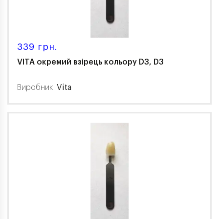
339 грн.
VITA окремий взірець кольору D3, D3
Виробник:
Vita