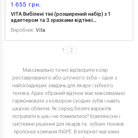
1 655 грн.
VITA Вибілені тіні (розширений набір) з 1
адаптером та 3 зразками відтінкі...
Виробник:
Vita
1
2
Максимально точно відтворити колір
реставрованого або штучного зуба – одне з
найскладніших завдань для лікаря і зубного
техніка. Адже обраний відтінок має максимально
гармоніювати з кольором сусідніх зубів і навіть
шкірою обличчя. Як серед безлічі варіантів
потрапити в ціль і не помилитися? Комплексне і
системне рішення для лікарів та зубних техніків
пропонує компанія INSPE. В інтернет-магазині