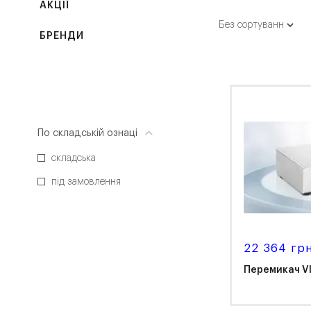
АКЦІЇ
БРЕНДИ
По складській ознаці
складська
під замовлення
22 364 гр
Перемикач VI