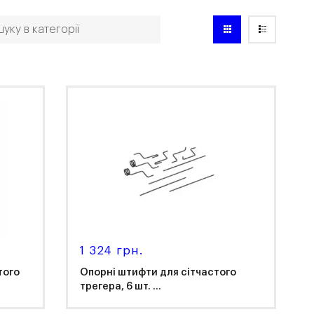
1 324 грн.
того
Опорні штифти для сітчастого
трегера, 6 шт. ...