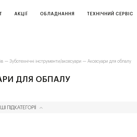
T
АКЦІЇ
ОБЛАДНАННЯ
ТЕХНІЧНИЙ СЕРВІС
ків —
Зуботехнічні інструменти/аксесуари —
Аксесуари для обпалу
АРИ ДЛЯ ОБПАЛУ
ШІ ПІДКАТЕГОРІЇ