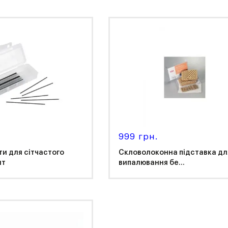
Renfert
999 грн.
и для сітчастого
Скловолоконна підставка дл
шт
випалювання бе...
fert
Vita