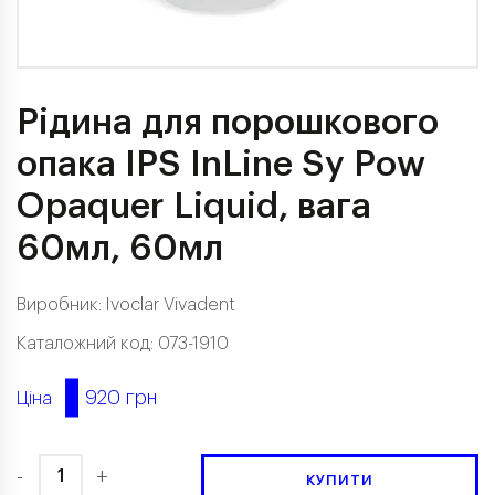
Рідина для порошкового
опака IPS InLine Sy Pow
Opaquer Liquid, вага
60мл, 60мл
Виробник:
Ivoclar Vivadent
Каталожний код: 073-1910
920 грн
Ціна
-
+
КУПИТИ