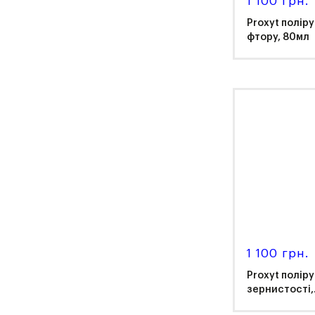
1 100 грн.
Proxyt полір
фтору, 80мл
Ivo
1 100 грн.
Proxyt поліру
зернистості,.