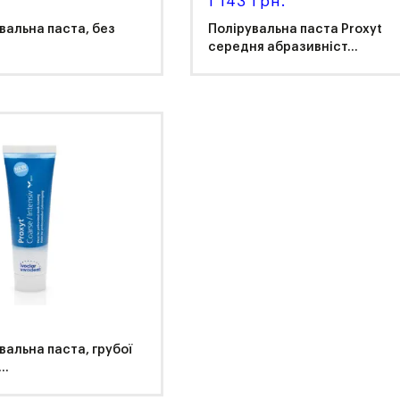
1 143 грн.
увальна паста, без
Полірувальна паста Proxyt
середня абразивніст...
clar Vivadent
Ivoclar Vivadent
вальна паста, грубої
..