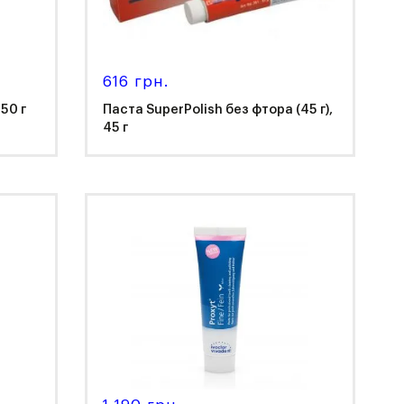
616 грн.
50 г
Паста SuperPolish без фтора (45 г),
45 г
Kerr