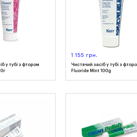
1 155 грн.
іб у тубі з фтором
Чистячий засіб у тубі з фтор
00г
Fluoride Mint 100g
r
Kerr