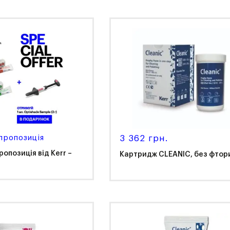
пропозиція
3 362 грн.
опозиція від Kerr –
Картридж CLEANIC, без фтор
r
Kerr