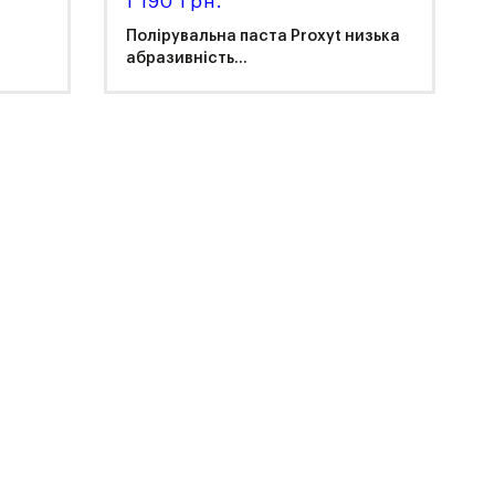
1 190 грн.
Полірувальна паста Proxyt низька
абразивність...
Ivoclar Vivadent