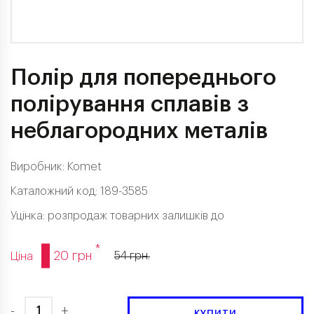
Полір для попереднього
полірування сплавів з
неблагородних металів
Виробник:
Komet
Каталожний код: 189-3585
Уцінка: розпродаж товарних залишків до
*
20 грн
54 грн.
Ціна
-
+
КУПИТИ