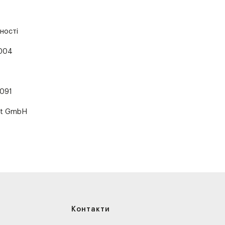
ності
004
091
rt GmbH
Контакти