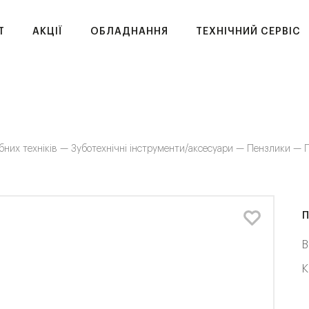
T
АКЦІЇ
ОБЛАДНАННЯ
ТЕХНІЧНИЙ СЕРВІС
бних техніків —
Зуботехнічні інструменти/аксесуари —
Пензлики —
П
П
В
К