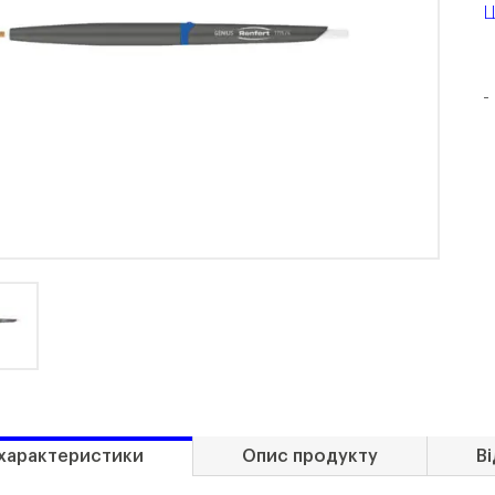
Ц
-
 характеристики
Опис продукту
Ві