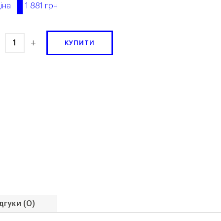
1 881 грн
іна
+
КУПИТИ
дгуки (0)