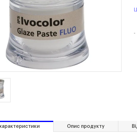
Ц
-
 характеристики
Опис продукту
Ві