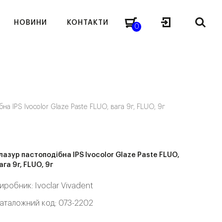
НОВИНИ
КОНТАКТИ
0
бна IPS Ivocolor Glaze Paste FLUO, вага 9г, FLUO, 9г
лазур пастоподібна IPS Ivocolor Glaze Paste FLUO,
ага 9г, FLUO, 9г
иробник:
Ivoclar Vivadent
аталожний код: 073-2202