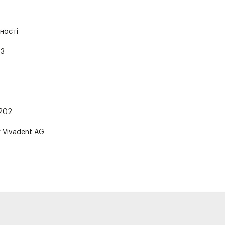
ності
93
202
r Vivadent AG