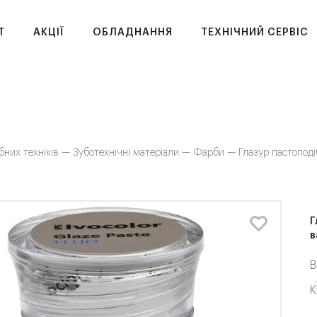
T
АКЦІЇ
ОБЛАДНАННЯ
ТЕХНІЧНИЙ СЕРВІС
бних техніків —
Зуботехнічні матеріали —
Фарби —
Глазур пастоподі
Г
в
В
К