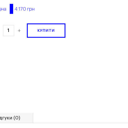
4 170 грн
іна
+
КУПИТИ
дгуки (0)