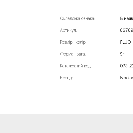
Складська ознака:
В наяв
Артикул:
6676
Розмір і колір:
FLUO
Форма і вага:
9г
Каталожний код:
073-2
Бренд:
Ivocla