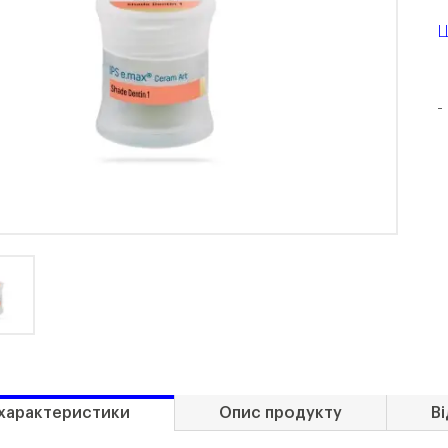
Ц
-
 характеристики
Опис продукту
Ві