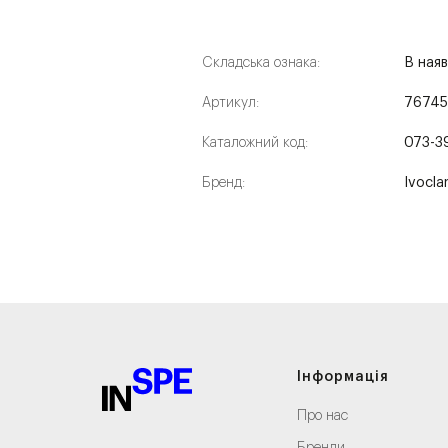
Складська ознака:
В наяв
Артикул:
7674
Каталожний код:
073-3
Бренд:
Ivocla
Інформація
Про нас