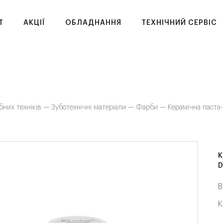
T
АКЦІЇ
ОБЛАДНАННЯ
ТЕХНІЧНИЙ СЕРВІС
бних техніків —
Зуботехнічні матеріали —
Фарби —
Керамічна паста-
К
D
В
К