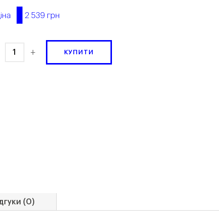
2 539 грн
іна
+
КУПИТИ
дгуки (0)