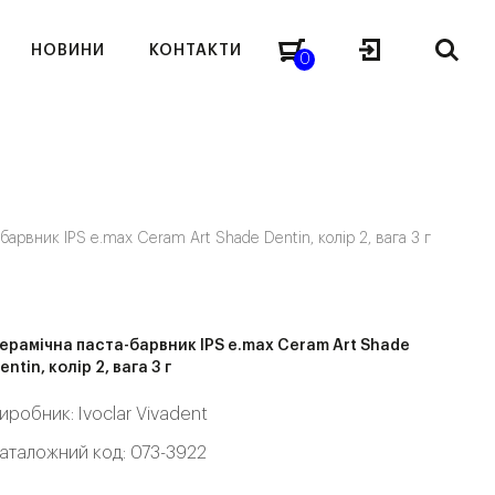
НОВИНИ
КОНТАКТИ
0
барвник IPS e.max Ceram Art Shade Dentin, колір 2, вага 3 г
ерамічна паста-барвник IPS e.max Ceram Art Shade
entin, колір 2, вага 3 г
иробник:
Ivoclar Vivadent
аталожний код: 073-3922