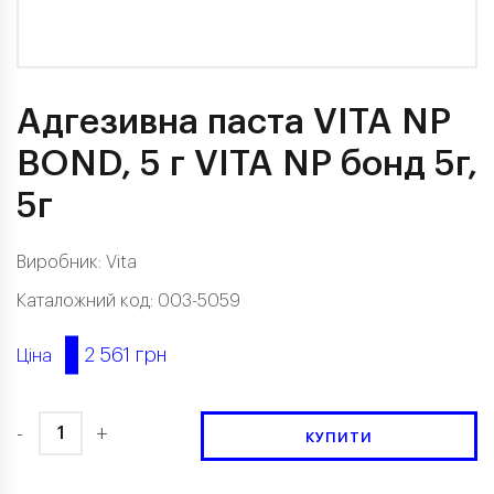
Адгезивна паста VITA NP
BOND, 5 г VITA NP бонд 5г,
5г
Виробник:
Vita
Каталожний код: 003-5059
2 561 грн
Ціна
-
+
КУПИТИ