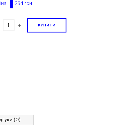
284 грн
іна
+
КУПИТИ
дгуки (0)