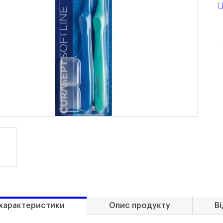
Ц
-
 характеристики
Опис продукту
Ві