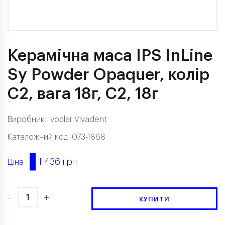
Керамічна маса IPS InLine
Sy Powder Opaquer, колір
C2, вага 18г, C2, 18г
Виробник:
Ivoclar Vivadent
Каталожний код: 073-1868
1 436 грн
Ціна
-
+
КУПИТИ