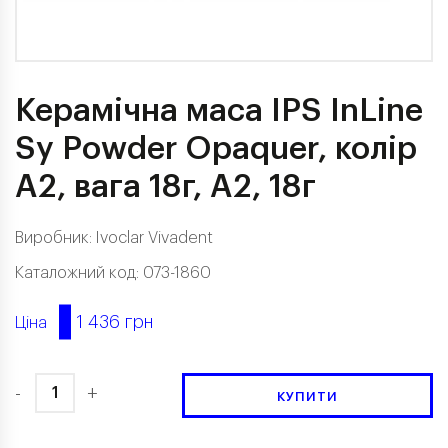
Керамічна маса IPS InLine
Sy Powder Opaquer, колір
A2, вага 18г, A2, 18г
Виробник:
Ivoclar Vivadent
Каталожний код: 073-1860
1 436 грн
Ціна
-
+
КУПИТИ