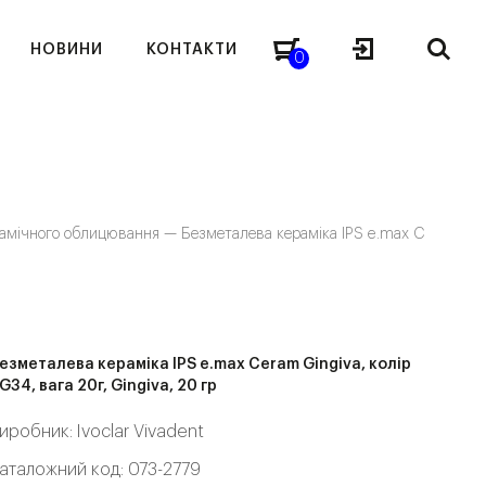
НОВИНИ
КОНТАКТИ
0
рамічного облицювання —
Безметалева кераміка IPS e.max C
езметалева кераміка IPS e.max Ceram Gingiva, колір
G34, вага 20г, Gingiva, 20 гр
иробник:
Ivoclar Vivadent
аталожний код: 073-2779