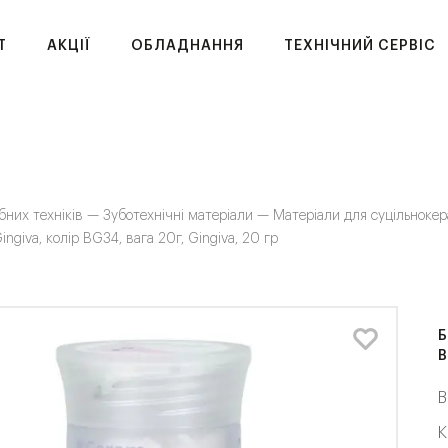
T
АКЦІЇ
ОБЛАДНАННЯ
ТЕХНІЧНИЙ СЕРВІС
бних техніків —
Зуботехнічні матеріали —
Матеріали для суцільноке
ingiva, колір BG34, вага 20г, Gingiva, 20 гр
Б
B
В
К