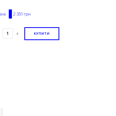
2 351 грн
іна
+
КУПИТИ