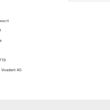
ності
7
a
779
r Vivadent AG