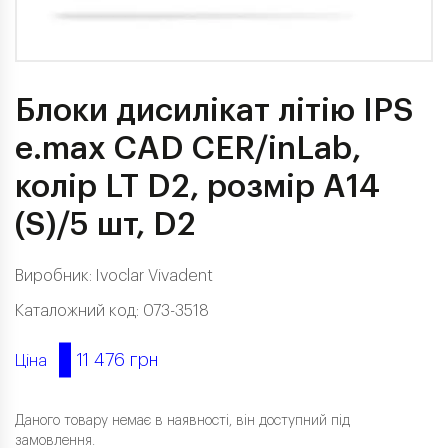
Блоки дисилікат літію IPS
e.max CAD CER/inLab,
колір LT D2, розмір A14
(S)/5 шт, D2
Виробник:
Ivoclar Vivadent
Каталожний код: 073-3518
11 476 грн
Ціна
Даного товару немає в наявності, він доступний під
замовлення.