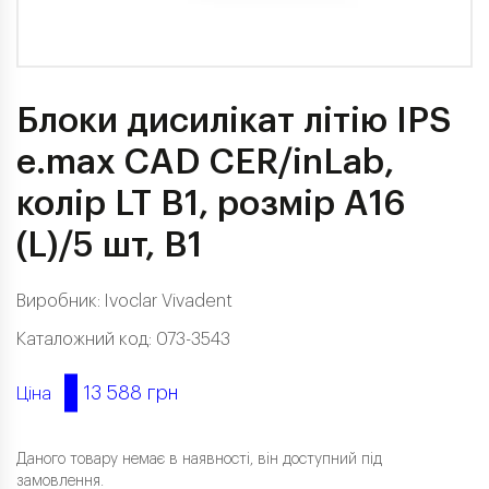
Блоки дисилікат літію IPS
e.max CAD CER/inLab,
колір LT B1, розмір A16
(L)/5 шт, B1
Виробник:
Ivoclar Vivadent
Каталожний код: 073-3543
13 588 грн
Ціна
Даного товару немає в наявності, він доступний під
замовлення.