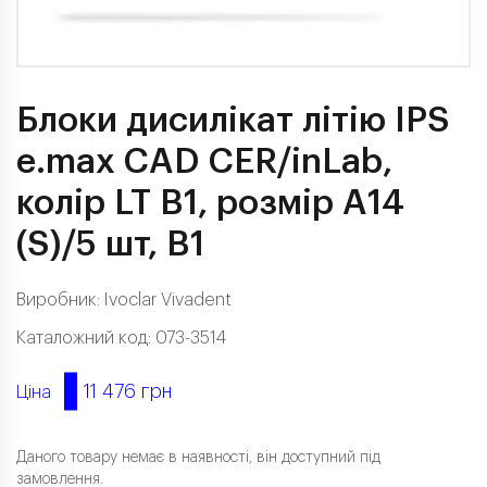
Блоки дисилікат літію IPS
e.max CAD CER/inLab,
колір LT B1, розмір A14
(S)/5 шт, B1
Виробник:
Ivoclar Vivadent
Каталожний код: 073-3514
11 476 грн
Ціна
Даного товару немає в наявності, він доступний під
замовлення.