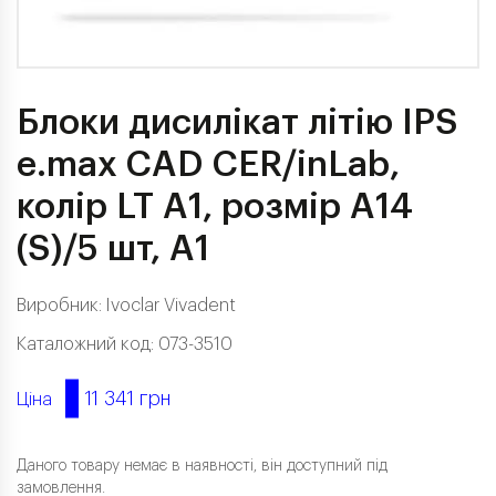
Блоки дисилікат літію IPS
e.max CAD CER/inLab,
колір LT A1, розмір A14
(S)/5 шт, A1
Виробник:
Ivoclar Vivadent
Каталожний код: 073-3510
11 341 грн
Ціна
Даного товару немає в наявності, він доступний під
замовлення.