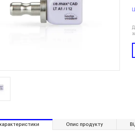
Ц
Д
з
 характеристики
Опис продукту
Ві