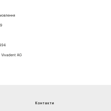
амовлення
79
494
r Vivadent AG
Контакти