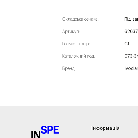
Складська ознака:
Під з
Артикул:
6263
Розмір і колір:
C1
Каталожний код:
073-3
Бренд:
Ivocla
Інформація