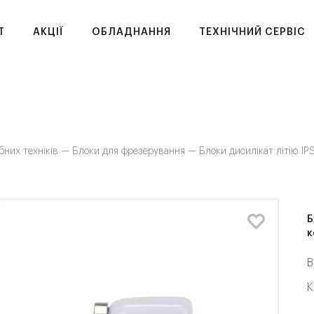
T
АКЦІЇ
ОБЛАДНАННЯ
ТЕХНІЧНИЙ СЕРВІС
бних техніків —
Блоки для фрезерування —
Блоки дисилікат літію IP
Б
к
В
К