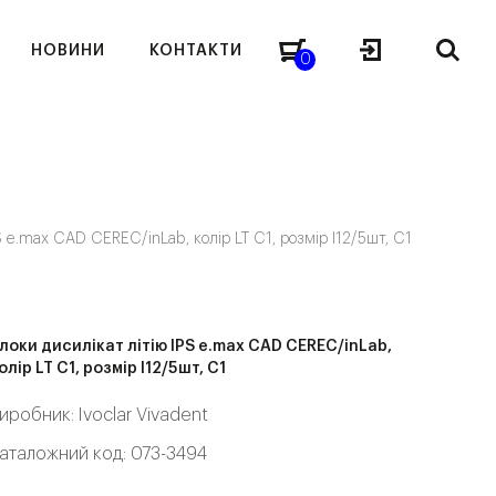
НОВИНИ
КОНТАКТИ
0
S e.max CAD CEREC/inLab, колір LT C1, розмір I12/5шт, C1
локи дисилікат літію IPS e.max CAD CEREC/inLab,
олір LT C1, розмір I12/5шт, C1
иробник:
Ivoclar Vivadent
аталожний код: 073-3494