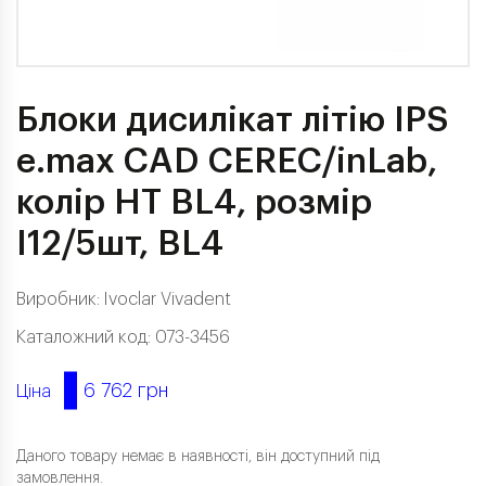
Блоки дисилікат літію IPS
e.max CAD CEREC/inLab,
колір HT BL4, розмір
I12/5шт, BL4
Виробник:
Ivoclar Vivadent
Каталожний код: 073-3456
6 762 грн
Ціна
Даного товару немає в наявності, він доступний під
замовлення.