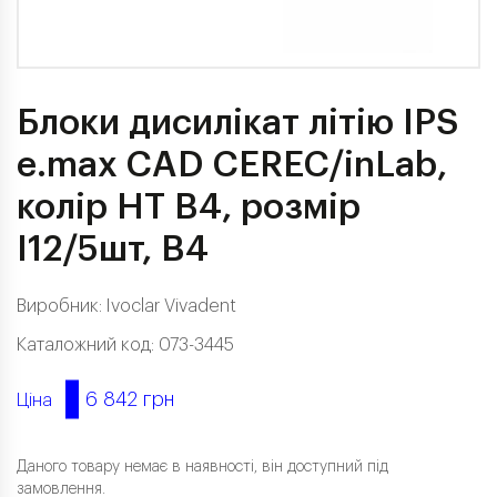
Блоки дисилікат літію IPS
e.max CAD CEREC/inLab,
колір HT B4, розмір
I12/5шт, B4
Виробник:
Ivoclar Vivadent
Каталожний код: 073-3445
6 842 грн
Ціна
Даного товару немає в наявності, він доступний під
замовлення.