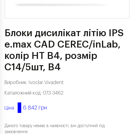
Блоки дисилікат літію IPS
e.max CAD CEREC/inLab,
колір HT B4, розмір
C14/5шт, B4
Виробник:
Ivoclar Vivadent
Каталожний код: 073-3462
6 842 грн
Ціна
Даного товару немає в наявності, він доступний під
замовлення.