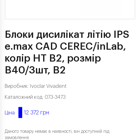
Блоки дисилікат літію IPS
e.max CAD CEREC/inLab,
колір HT B2, розмір
B40/3шт, B2
Виробник:
Ivoclar Vivadent
Каталожний код: 073-3473
12 372 грн
Ціна
Даного товару немає в наявності, він доступний під
замовлення.